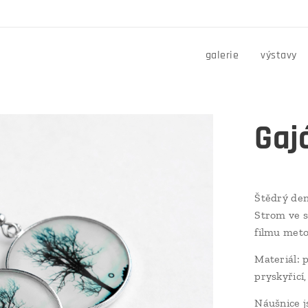
galerie
výstavy
Gaj
Štědrý den
Strom ve s
filmu meto
Materiál: 
pryskyřicí,
Náušnice j