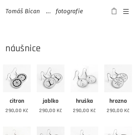
Tomáš Bican ...
fotografie
náušnice
citron
jablko
hruška
hrozno
290,00
Kč
290,00
Kč
290,00
Kč
290,00
Kč