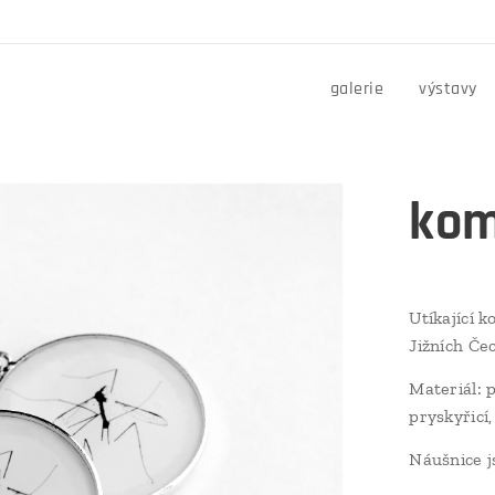
galerie
výstavy
kom
Utíkající 
Jižních Če
Materiál: 
pryskyřicí,
Náušnice j