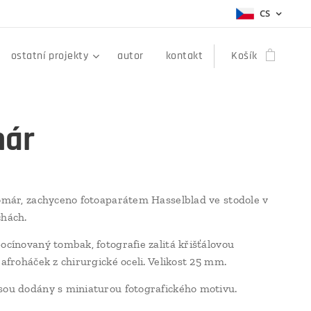
CS
ostatní projekty
autor
kontakt
Košík
ár
komár, zachyceno fotoaparátem Hasselblad ve stodole v
chách.
pocínovaný tombak, fotografie zalitá křišťálovou
 afroháček z chirurgické oceli. Velikost 25 mm.
sou dodány s miniaturou fotografického motivu.