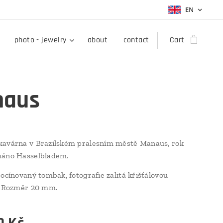
EN
photo - jewelry
about
contact
Cart
naus
kavárna v Brazilském pralesním městě Manaus, rok
máno Hasselbladem.
pocínovaný tombak, fotografie zalitá křišťálovou
í. Rozměr 20 mm.