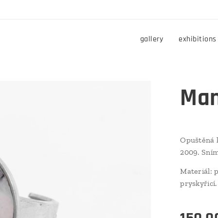
gallery
exhibitions
Ma
Opuštěná 
2009. Sní
Materiál: 
pryskyřic