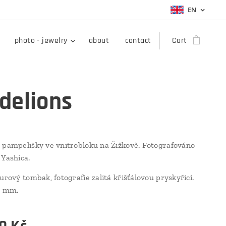
EN
photo - jewelry
about
contact
Cart
delions
 pampelišky ve vnitrobloku na Žižkově. Fotografováno
 Yashica.
urový tombak, fotografie zalitá křišťálovou pryskyřicí.
45 mm.