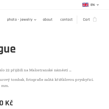
EN
photo - jewelry
about
contact
Cart
gue
slo 22 přijíždí na Malostranské náměstí ...
urový tombak, fotografie zalitá křišťálovou pryskyřicí.
45 mm.
0
Kč